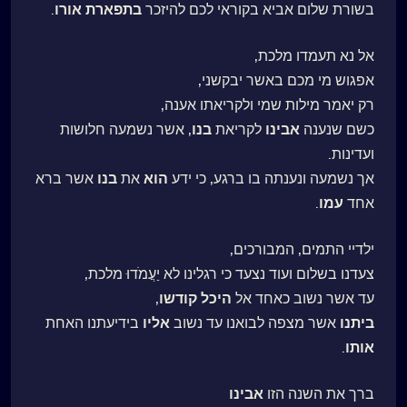
בשורת שלום אביא בקוראי לכם להיזכר
בתפארת
אורו
.
אל נא תעמדו מלכת,
אפגוש מי מכם באשר יבקשני,
רק יאמר מילות שמי ולקריאתו אענה,
כשם שנענה
אבינו
לקריאת
בנו
, אשר נשמעה חלושות
ועדינות.
אך נשמעה ונענתה בו ברגע, כי ידע
הוא
את
בנו
אשר ברא
אחד
עמו
.
ילדיי התמים, המבורכים,
צעדנו בשלום ועוד נצעד כי רגלינו לא יַעֲמֹדוּ מלכת,
עד אשר נשוב כאחד אל
היכל
קודשו
,
ביתנו
אשר מצפה לבואנו עד נשוב
אליו
בידיעתנו האחת
אותו
.
ברך את השנה הזו
אבינו