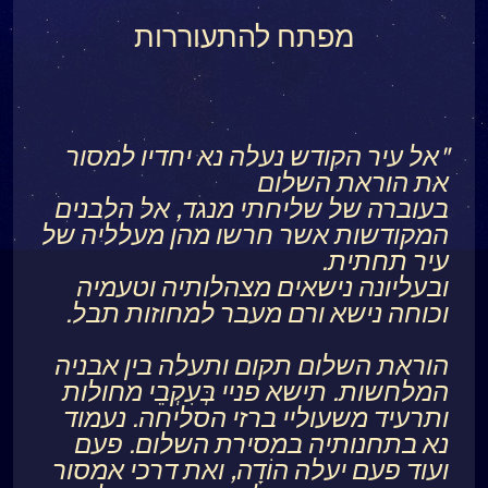
מפתח להתעוררות
"אל עיר הקודש נעלה נא יחדיו למסור
את הוראת השלום
בעוברה של שליחתי מנגד, אל הלבנים
המקודשות אשר חרשו מהן מעלליה של
עיר תחתית.
ובעליונה נישאים מצהלותיה וטעמיה
וכוחה נישא ורם מעבר למחוזות תבל.
הוראת השלום תקום ותעלה בין אבניה
המלחשות. תישא פניי בְּעִקְבֵי מחולות
ותרעיד משעוליי ברזי הסליחה. נעמוד
נא בתחנותיה במסירת השלום. פעם
ועוד פעם יעלה הוֹדָה, ואת דרכי אמסור