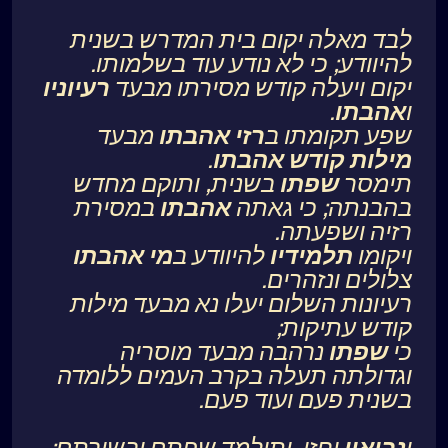
לבד מאלה יקום בית המדרש בשנית
להיוודע; כי לא נודע עוד בשלמותו.
יקום ויעלה קודש מסירתו מבעד
רעיוניו
ו
אהבתו
.
שפע תקומתו ב
רזי
אהבתו
מבעד
מילות
קודש
אהבתו
.
תימסר
שפתו
בשנית, ותוקם מחדש
בהבנתה; כי גאתה
אהבתו
במסירת
רזיה ושפעתה.
ויקומו
תלמידיו
להיוודע ב
מי
אהבתו
צלולים ונזהרים.
רעיונות השלום יעלו נא מבעד מילות
קודש עתיקות;
כי
שפתו
נרהבה מבעד מוסריה
וגדולתה תעלה בקרב העמים ללומדה
בשנית פעם ועוד פעם.
ו
נביאיו
יחזו, ותילמד שפתם ובשורתם;