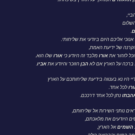
ביי,
השלום
ם
.
אנוכי אליכם היום ביודעי את שליחותי.
הקרנה של ידיעת האמת,
יוכל לזהור את
אורו
מלבד זה היודע כי
אורו
שלו הוא.
א ברכה על הארץ אם לא
הבן
הזוכר והיודע את
אביו
.
י היו נא בענווה בידיעת שליחותכם על הארץ
רו
לכל אחד.
הבתו
נתן לכל אחד דרככם.
אים נותני השירות אל שליחותם,
ים היודעים את מלאכתם,
השמים
אל הארץ,