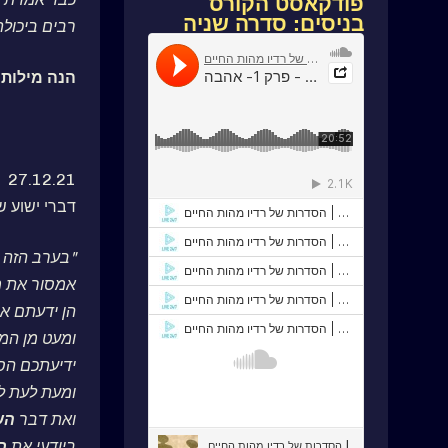
פודקאסט הקורס
בניסים: סדרה שניה
רבים ביכול
הנה מילותי
27.12.21
דברי ישוע 
"בערב הזה ב
אמסור את מ
הן ידעתם את
ומעט מן המ
ידיעתכם הס
ומעת לעת ל
ואת דבר
הש
ביודעי את
ב