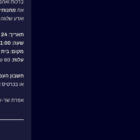
ברכות ואהב
את
מתנותיו
ואדע שלווה 
תאריך: 24 בפברואר 2022
שעה: 18:00-21:00
מקום: בית דניא
עלות:
60 ש"ח בתשלום מראש, 90 ש"ח בערב המפגש.
חשבון העמ
או
בכרטיס א
אפרת שר-שלום 9877