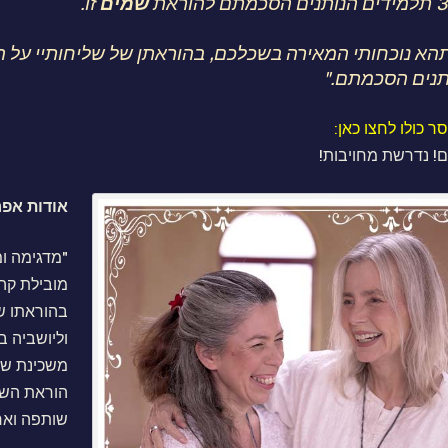
שמים
זו.
 תהא נוכחותי המאירה בשכלכם, בהוראתן של שליחותיי על ה
תנים הסכמתם."
 כולו לחצו כאן:
ם! נדרשת מחויבות!
אודות אפ
"מדגימה ו
מובילת קה
בהוראתו של
וליושביה ב
משכינת של
הוראת השל
שותפה ואח