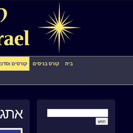
בית
קורס בניסים
קורסים וסדנא
אתגר 365 – ישוע