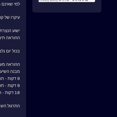
למי שאינם 
עיקרו של קו
ישוע הנצרתי
ההוראה תימס
בכול יום נל
ההוראה מעשי
מבנה השיעור
9 דקות - תרגול מחשבתי
9 דקות - תפילת הרוח
18 דקות - הוראה
התרגול השבועי 