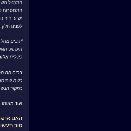
התרגול השבו
התמסרות לרע
ישוע יהיה נ
לפנינו חלק מ
"רבים מתלמי
תעתועי הגוף
כשליח
אלוה
רבים הם הרו
כשם שהוסברה
כמקור הגשת
ועוד מאותו
האם אתגר 
טוב תעשו א