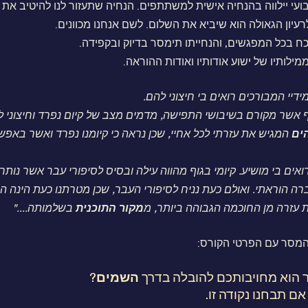
עי יילווה בהנחיה אישית למשתתפים. הנחיה שתעזור לנו להיטיב את 
יון הגאולה הוא שיביא את השלום. לשם אנחנו מכוונים.
וכח בכל המפגשים, והנחייתו תימסר בדיוק ובקפידה.
מילותיו של ישוע אודותיו ואודות ההוראה.
דיי המבורכים רואים בי חיצוני להם.
 אשר מקורם בשיבושי התפישה, מדמים מצב של קיום נפרד וחיצוני לב
ים
המגיש את עזרתי לכל אחיי, שכן נראה כי קיומנו נפרד ואשר באפ
אים בי מושיע. קיומי בגוף מהווה עילה ובסיס לסיפורי עבר אשר נותרו
 הוראתי. ואולם כעת נניח לסיפורי העבר, שכן מטרתנו כעת הינה הכ
 עזרה מן החוכמה הגבוהה ביותר, מ
מקור
התוכנית
בשלמותה...."
 המסר עם הפרטי הקורס:
הוא מחויבותכם להובלה בדרך
השמים
?
ם תבחנו נקודה זו.