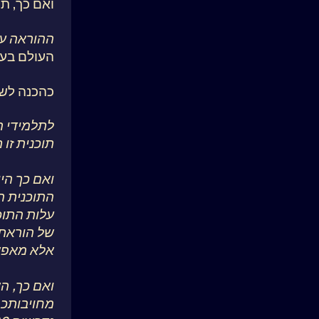
ואם כך, תו
ההוראה עצמה תחל ב23
העולם בעי
כהכנה לשע
לתלמידי העו
תוכנית זו
ואם כך היו
התוכנית 
עלות התוכ
של הוראתי
אלא מאפשר
ואם כך, השקעתכ
מחויבותכ