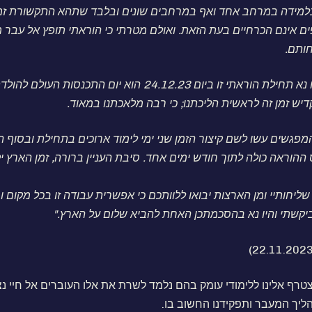
בלמידה במרחב אחד ואף במרחבים שונים ובלבד שתהא התקשורת זמי
ים אינם הכרחיים בעת הזאת. ואולם מטרתי כי הוראתי תופץ אל עבר
חותם.
ראתי זו ביום 24.12.23 הוא יום התכנסות העולם להולדתי.
קדיש זמן זה לראשית הליכתנו; כי רבה מלאכתנו במאוד.
הוראה כולה לתוך חודש ימים אחד. סיבת העניין ברורה, זמן הארץ י
שליחותיי ומן הארצות יבואו ללוותכם כי אפשרית עבודה זו בכל מקום ו
יקשתי והיו נא בהסכמתכן האחת להביא שלום על הארץ."
טרף אלינו ללימודי עומק בהם נלמד לשרת את אלו העוברים אל חיי נצ
ליך המעבר ותפקידנו החשוב בו.