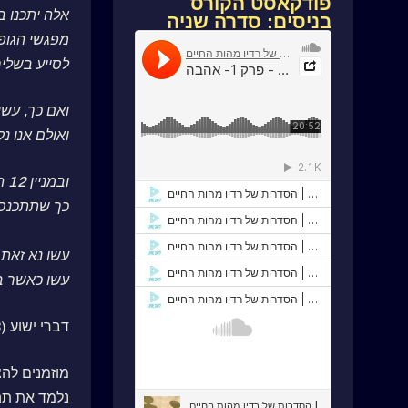
פודקאסט הקורס
אלה יתכנו 
בניסים: סדרה שניה
מפגשי הגופ
לסייע בשלי
ואם כך, עשו נא תחילת הו
ואולם אנו נ
ובמניין 12 המפגשים עשו לשם קיצור הזמן שני ימי לימוד ארוכים בתחילת ובסוף ההוראה,
כך שתתכנס ה
עשו נא זאת 
עשו כאשר ב
דברי ישוע (22.11.2023)
מוזמנים להצ
נלמד את תה