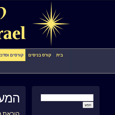
בית
קורס בניסים
קורסים וסדנא
המע
הוראת ה