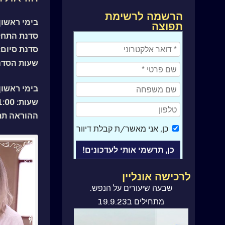
הרשמה לרשימת
בימי ראשון ורביעי בי
תפוצה
סדנת התחלה: 
סדנת סיום: יום ד'
שעות הסדנה: -16:00
בימי ראשון
שעות: 18:00-21:00
ההוראה תתק
כן
, אני מאשר/ת קבלת דיוור
לרכישה אונליין
שבעה שיעורים על הנפש.
ספר קורס בניסים
מתחילים ב19.9.23