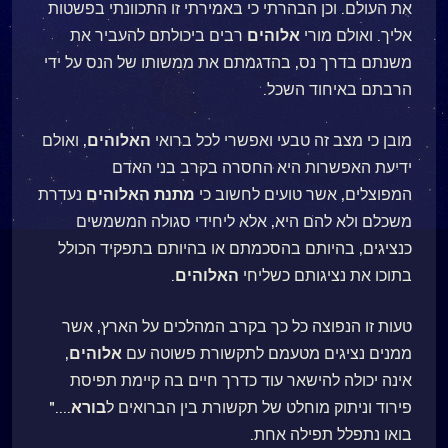
את העולם. וכן הבהרתי כי באמירתי זו התכוונתי בפשטות
אליך. ואולם מורי
אלוהים
רבים ביכולתם להעביר את
משנתם בדרך נס, בהדגמתם את ממשותו של הנס על ידי
הרבתם באיחוד השכל.
מובן כי מצב זה טבעי ואפשרי לכל ברואי
האלוהים
, ואולם
ידיעת האפשרות היא החסרה בקרב בני האדם
המפוצלים, אשר טועים לחשוב כי
מתנת
האלוהים
נעדרת
משכלם ולא להם היא, אלא ליחידי סגולה המשמשים
כנציגים, בהיותם בהסכמתם או בהיותם בתפקיד הכולל
בתוכו את נציגותם כשליחי
האלוהים
.
טעות זו הנפוצה כל כך בקרב המהלכים על הארץ, אשר
ממנים נציגים מטעמם לתקשורת פשוטה עם
אלוהים
,
אינה יכולה להישאר עוד כדרך חיים בה קיימת תפיסת
פירוד וניתוק מוחלט של תקשורת בין הברואים ל
בורא
...."
בואו נתפלל תפילה אחת.