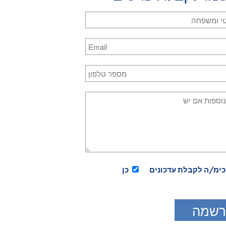
אינך רואה דבר. תוך השקעת מאמץ מועט ככל האפשר חפש בשכלך 
ת מהן קרא על-פי הדמות המרכזית או הנושא המרכזי שלה, ועבור ל
 על ______.
ֵׁם לכל אחת מן המחשבות באופן ספציפי, למשל: נראה שאני חושב ע
וסכם כך את זמן בדיקת-השכל כך: אבל שכלי מוטרד במחשבות עבר.
 זאת ארבע או חמש פעמים במשך היום, אלא אם כן תרגיש שהדבר מרג
ו. אבל אולי יהיה כדאי לך לכלול את רוגזך, או כל רגש שיעורר רעיון 
בחר שיעור:
כימ/ה לקבלת עדכונים
כן
 באתר לרבות קבצי השמע והמלל בעמוד השיעורים, מוגנים בזכויות יו
 להפיץ, להעתיק או לשכפל את הנ"ל ללא הסכמה בכתב מראש מ"קורס 