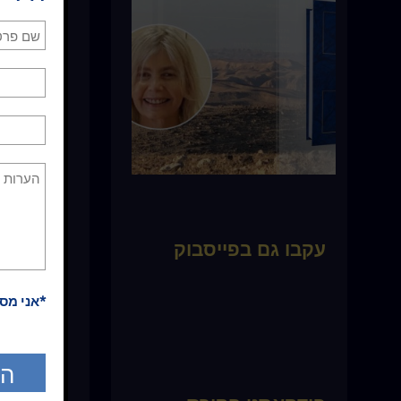
אשר תהיה, 
שם. לכל אח
שאני חושב
אחר-כך תן ש
וכך הלאה, 
תוכל לעשות
פעמים יספיק
עקבו גם בפייסבוק
*אני מס
* כל התכנים
כלשהו. אין