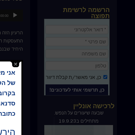
הרשמה לרשימת
נגן
תפוצה
00:00
אודיו
הרעיון הזה 
התעסקות הש
היחיד שבנמצא
המחשבה האח
אני מ
חשיבה על א
כן
, אני מאשר/ת קבלת דיוור
מפני שלמעש
של הקו
בקרוב 
התכלית של ת
סדנאו
לרכישה אונליין
שכלך, האמת
החזון.
ספר קורס בניסים
שבעה שיעורים על הנפש.
כתובת 
מתחילים ב19.9.23
את תרגילי ה
הירש