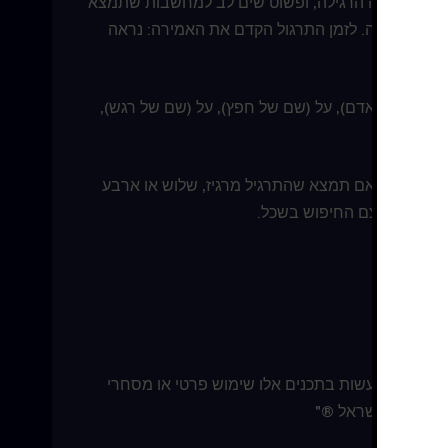
במשך הדקה הרגילה, ופשוט שים לב למחשבות שתמצא
מחשבה הבאה. לזמן התרגול הקדם את האמירה: נראה
ל (שם של אדם), על (שם של חפץ), על (שם של רגש),
יז אותך. אם תמצא שהתרגיל מרגיז, שלוש או ארבע
היום, בתוך עצם החיפוש בשכל.
צרים. אין לעשות בתכנים אלו שימוש פרטי או מסחרי
בניסים – ישראל ®"