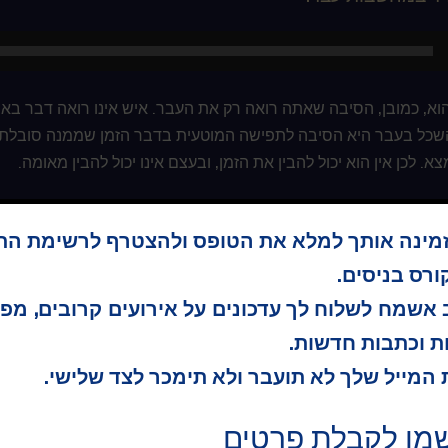
הוא, כמובן, הסיבה שאתה רואה רק את העבר. איש אינו רואה דבר ב
כל בעבר היא הסיבה לתפישה המוטעית בדבר הזמן שממנה סובלת ראי
. לכן אין הוא יכול להבין את הזמן, ובעצם אינו יכול להבין מאומה.
ת האמיתית לגמרי על אודות העבר שאפשר לדבוק בה היא שהוא לא נ
זמינה אותך למלא את הטופס ולהצטרף לרשימת הת
שליות. מתי מספר הם אלה שהבינו מה בעצם כרוך בציור העבר או בצ
ה אין הוא חושב על מאומה.
רס בניסים.
אשמח לשלוח לך עדכונים על אירועים קרובים, מפ
רגילי היום היא להתחיל לאמן את שכלך להבחין מתי אין הוא חושב 
ת וכתבות חדשות.
 נחסמת. ההבחנה ששכלך היה פשוט ריק, במקום האמונה שהוא מלא 
המייל שלך לא תועבר ולא תימכר לצד שלישי.
יום יש לבצע בעיניים עצומות. שכן בעצם אינך יכול לראות דבר, וקל 
מו לקבלת פרטים