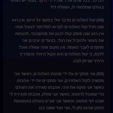
לברכני. בכל אדם אכיר את ידידי היקר. ממה יש לפחוד
בעולם שסלחתי לו, ושסלח לי?
(49) קול האלוהים מדבר אלי במשך כל היום. אין רגע
שבו חדֵל קול האלוהים לקרוא לסליחתי לגאול אותי.
אין רגע שבו פוסק קולו לכוון את מחשבותי, להנחות
את מעשי ולהוביל את רגלי. בצעדים יציבים אני
מתקדם לעבר האמת. אין מקום אחר שאליו אוכל
ללכת, כי קול האלוהים הוא הקול היחיד והמדריך
היחיד שניתן לבנו.
(50) אני מתקיים על-ידי אהבת האלוהים. כאשר אני
מקשיב לקול האלוהים, אני מתקיים על-ידי אהבתו.
כאשר אני פוקח את עיני, אהבתו מאירה את העולם
כדי שאוכל לראותו. כאשר אני סולח, אהבתו מזכירה לי
שבנו חף מחטא. וכאשר אני מביט בעולם באמצעות
החזון שהוא נתן לי, אני זוכר שאני בנו.