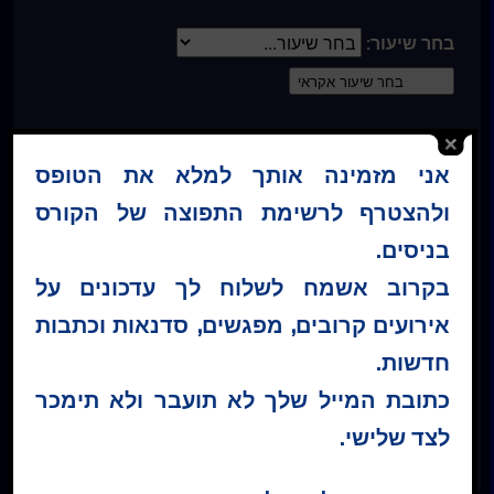
בחר שיעור:
אני מזמינה אותך למלא את הטופס
* כל התכנים באתר לרבות קבצי השמע והמלל בעמוד
ולהצטרף לרשימת התפוצה של הקורס
השיעורים, מוגנים בזכויות יוצרים. אין לעשות בתכנים אלו
בניסים.
שימוש פרטי או מסחרי כלשהו. אין להפיץ, להעתיק או
בקרוב אשמח לשלוח לך עדכונים על
לשכפל את הנ"ל ללא הסכמה בכתב מראש מ"קורס
בניסים – ישראל ®"
אירועים קרובים, מפגשים, סדנאות וכתבות
חדשות.
כתובת המייל שלך לא תועבר ולא תימכר
קטגוריה :
שיעורים יומיים
לצד שלישי.