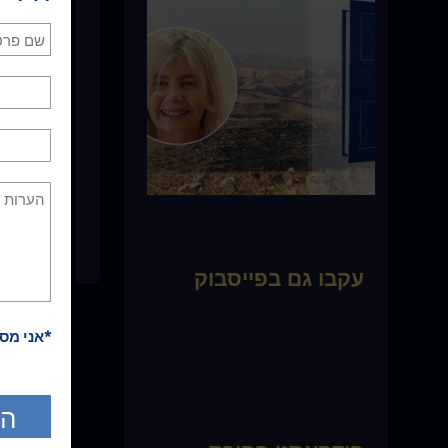
* כל התכנים
כלשהו. אין
עקבו גם בפייסבוק
*אני מס