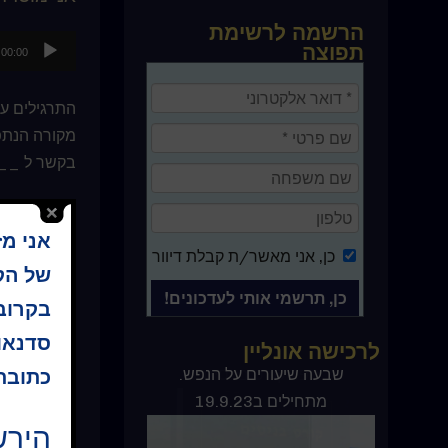
הרשמה לרשימת
נגן
תפוצה
00:00
אודיו
התרגילים עם
מקורה הנתפש
בקשר ל ___
רעיון היום 
אני מ
לשלושת או 
כן
, אני מאשר/ת קבלת דיוור
בעת החיפוש
של הקו
בקרוב 
ושוב, אם א
סדנאו
לרכישה אונליין
הפרעות קטנו
התרגילים הא
ספר קורס בניסים
שבעה שיעורים על הנפש.
כתובת 
מתחילים ב19.9.23
הירש