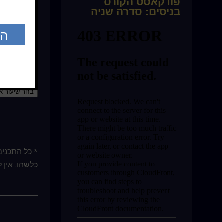
פודקאסט הקורס
אתה מנסה ל
בניסים: סדרה שניה
להיות מסוגל
בזמני התרג
במשך היום ה
אתה מארח. 
* כל התכנים
כלשהו. אין