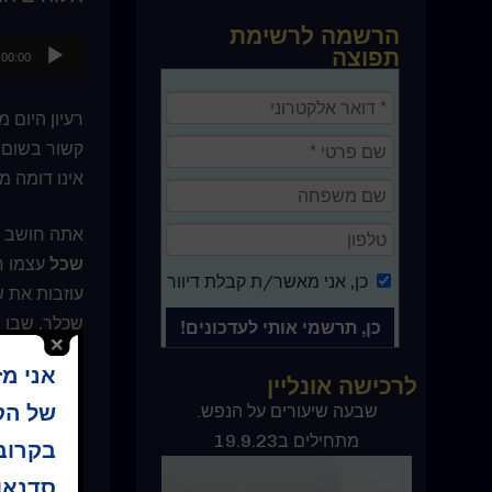
הרשמה לרשימת
נגן
תפוצה
00:00
אודיו
רעיון היום
קשור בשום 
אינו דומה מ
אתה חושב 
שכל
עצמו ח
כן
, אני מאשר/ת קבלת דיוור
עוזבות את ש
שכלך, שבו 
אני מ
לרכישה אונליין
היכן איפוא 
בהכרח, משום
של הקו
ספר קורס בניסים
שבעה שיעורים על הנפש.
מתחילים ב19.9.23
בקרוב 
שלושת תרגיל
סדנאו