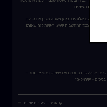
כת. אבל אפילו עם ההבנה המעטה שכבר רכשת אתה אמור
ע אל
מלכות השמים
.
שכל החושב עם
אלוהים
. בזמן שאתה משנן את הרעיון
צר ביותר, מכל המחשבות שאינן ראויות ל
זה
ש
אותו
צרים. אין לעשות בתכנים אלו שימוש פרטי או מסחרי
בניסים – ישראל ®"
קטגוריה :
שיעורים יומיים