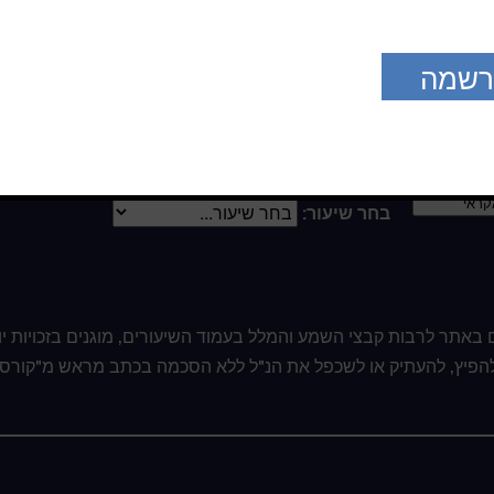
הגיע. כנראה עדיין לא תהיה מסוגל להבין כמה גבוה אתה מנסה לל
 להזכיר לעצמך שאין זה משחק סתם, אלא תרגיל בקדושה ונסיון להגי
ול הקצרים היום השתדל לזכור עד כמה חשוב לך להבין את קדושת ה
קצה דקה או שתיים כדי להעריך את קדושת שכלך. רחק, אפילו לזמן ק
והודה
לו
על המחשבות ש
הוא
חושב אתך.
בחר שיעור:
 באתר לרבות קבצי השמע והמלל בעמוד השיעורים, מוגנים בזכויות יו
 להפיץ, להעתיק או לשכפל את הנ"ל ללא הסכמה בכתב מראש מ"קורס 