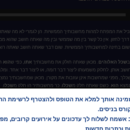
 מכיל את המפתח למהות מחשבותיך הממשיות. הן לגמרי לא מה שאת
דרך לחזון. אין כל קשר בין מה שממשי ובין מה שאתה חושב שהוא 
שום בחינה למחשבותיך הממשיות. שום דבר שאתה חושב שאתה רואה אי
ב
שכל האלוהים
. מכאן שאתה חולק את מחשבותיך
אתו
, כפי ש
הוא
חו
ושב אותן. לחלוק משמעותו ליצור דבר דומה, או ליצור דבר אחד. ו
כלך, מפני שמחשבות אינן עוזבות את מקורן. מכאן שמחשבותיך נמצ
נמצא
הוא
. כשם שאתה חלק מ
שכלו
, כך מחשבותיך הן חלק מ
שכלו
.
זמינה אותך למלא את הטופס ולהצטרף לרשימת הת
נמצאות מחשבותיך הממשיות? היום ננסה להגיע אליהן. נצטרך לחפש א
 שלא ייתכן שעזבו את מקורן. מה ש
שכל האלוהים
חושב אותו הוא נ
רס בניסים.
אשמח לשלוח לך עדכונים על אירועים קרובים, מפ
י היום בני חמש הדקות יהיו בעלי אותה צורה כללית שבה השתמשנו 
ת וכתבות חדשות.