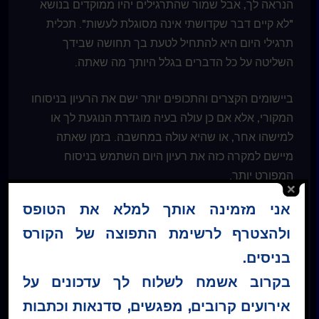
הנראה לך, אבל שמור שהתרגילים יהיו ממוקדים בנושא
"לא קיים דבר שקדושתי אינה מסוגלת לעשות". תכלית
תרגילי היום היא להתחיל לטעת בך תחושה שבידך
השליטה על כל הדברים בגלל היותך מה שאתה.
ביישומים הקצרים והתכופים יותר ישם את הרעיון בניסוחו
המקורי, אלא אם כן עולה בעיה מוגדרת הנוגעת לך או
למישהו אחר, או שהיא עולה במחשבה. בזמן שאתה
מיישם למקרה כזה את רעיון היום השתמש בניסוח
המפורט יותר.
אני מזמינה אותך למלא את הטופס
בחר שיעור:
ולהצטרף לרשימת התפוצה של הקורס
בניסים.
בקרוב אשמח לשלוח לך עדכונים על
אירועים קרובים, מפגשים, סדנאות וכתבות
* כל התכנים באתר לרבות קבצי השמע והמלל בעמוד