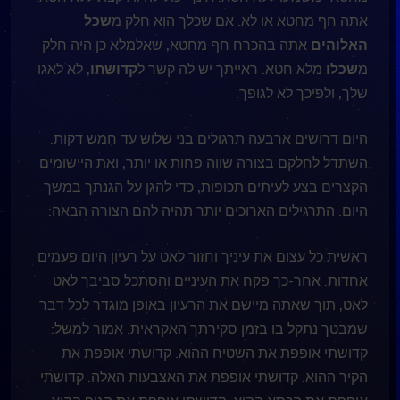
אתה חף מחטא או לא. אם שכלך הוא חלק מ
שכל
האלוהים
אתה בהכרח חף מחטא, שאלמלא כן היה חלק
מ
שכלו
מלא חטא. ראייתך יש לה קשר ל
קדושתו
, לא לאגו
שלך, ולפיכך לא לגופך.
היום דרושים ארבעה תרגולים בני שלוש עד חמש דקות.
השתדל לחלקם בצורה שווה פחות או יותר, ואת היישומים
הקצרים בצע לעיתים תכופות, כדי להגן על הגנתך במשך
היום. התרגילים הארוכים יותר תהיה להם הצורה הבאה:
ראשית כל עצום את עיניך וחזור לאט על רעיון היום פעמים
אחדות. אחר-כך פקח את העיניים והסתכל סביבך לאט
לאט, תוך שאתה מיישם את הרעיון באופן מוגדר לכל דבר
שמבטך נתקל בו בזמן סקירתך האקראית. אמור למשל:
קדושתי אופפת את השטיח ההוא. קדושתי אופפת את
הקיר ההוא. קדושתי אופפת את האצבעות האלה. קדושתי