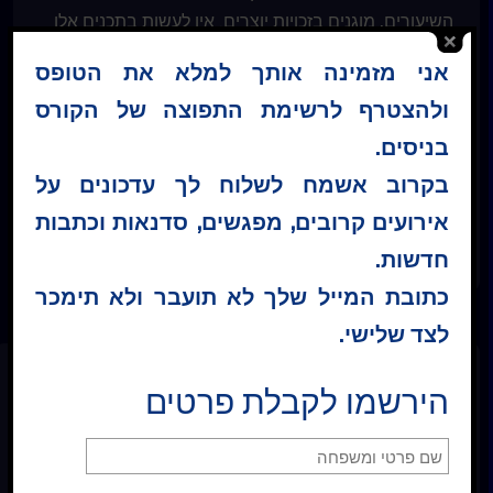
השיעורים, מוגנים בזכויות יוצרים. אין לעשות בתכנים אלו
שימוש פרטי או מסחרי כלשהו. אין להפיץ, להעתיק או
אני מזמינה אותך למלא את הטופס
לשכפל את הנ"ל ללא הסכמה בכתב מראש מ"קורס
ולהצטרף לרשימת התפוצה של הקורס
בניסים – ישראל ®"
בניסים.
בקרוב אשמח לשלוח לך עדכונים על
אירועים קרובים, מפגשים, סדנאות וכתבות
קטגוריה :
שיעורים יומיים
חדשות.
כתובת המייל שלך לא תועבר ולא תימכר
לצד שלישי.
הירשמו לקבלת פרטים
הרשמה לרשימת תפוצה