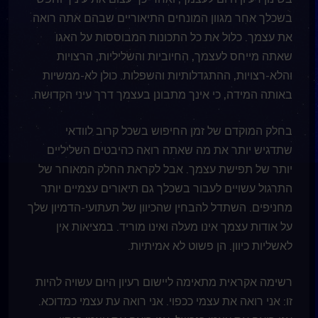
בשכלך אחר מגוון המונחים התיאוריים שבהם אתה רואה
את עצמך. כלול את כל התכונות המבוססות על האגו
שאתה מייחס לעצמך, החיוביות והשליליות, הרצויות
והלא-רצויות, ההתגדלותיות והשפלות. כולן לא-ממשיות
באותה המידה, כי אינך מתבונן בעצמך דרך עיני הקדוּשה.
בחלק המוקדם של זמן החיפוש בשכל קרוב לוודאי
שתדגיש יותר את מה שאתה רואה כהיבטים השליליים
יותר של תפישת עצמך. אבל לקראת החלק המאוחר של
התרגול עשויים לעבור בשכלך גם תיאורים עצמיים יותר
מחניפים. השתדל להבחין שהכיוון של תעתועי-הדמיון שלך
על אודות עצמך אינו מעלה ואינו מוריד. במציאות אין
לאשליות כיוון. הן פשוט לא אמיתיות.
רשימה אקראית מתאימה ליישום רעיון היום עשויה להיות
זו: אני רואה את עצמי ככפוי. אני רואה עת עצמי כמדוכא.