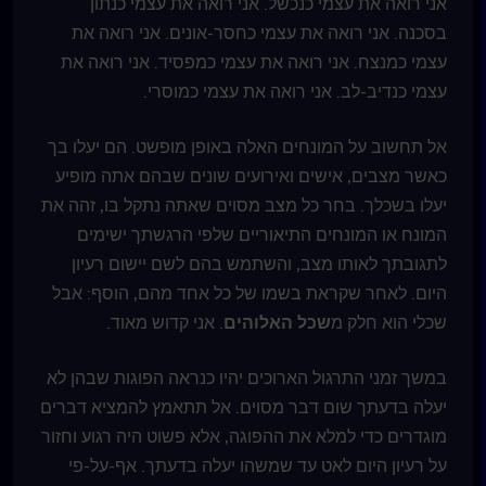
אני רואה את עצמי כנכשל. אני רואה את עצמי כנתון
בסכנה. אני רואה את עצמי כחסר-אונים. אני רואה את
עצמי כמנצח. אני רואה את עצמי כמפסיד. אני רואה את
עצמי כנדיב-לב. אני רואה את עצמי כמוסרי.
אל תחשוב על המונחים האלה באופן מופשט. הם יעלו בך
כאשר מצבים, אישים ואירועים שונים שבהם אתה מופיע
יעלו בשכלך. בחר כל מצב מסוים שאתה נתקל בו, זהה את
המונח או המונחים התיאוריים שלפי הרגשתך ישימים
לתגובתך לאותו מצב, והשתמש בהם לשם יישום רעיון
היום. לאחר שקראת בשמו של כל אחד מהם, הוסף: אבל
שכלי הוא חלק מ
שכל האלוהים
. אני קדוש מאוד.
במשך זמני התרגול הארוכים יהיו כנראה הפוגות שבהן לא
יעלה בדעתך שום דבר מסוים. אל תתאמץ להמציא דברים
מוגדרים כדי למלא את ההפוגה, אלא פשוט היה רגוע וחזור
על רעיון היום לאט עד שמשהו יעלה בדעתך. אף-על-פי