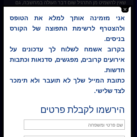
שאין להשמיט מן התרגיל שום דבר העולה במחשבה, גם
אין "לחפור" מתוך מאמץ. אין להשתמש לא בכוח ולא
אני מזמינה אותך למלא את הטופס
באפליה.
ולהצטרף לרשימת התפוצה של הקורס
לעיתים קרובות ככל האפשר במשך היום בחר תכונה או
בניסים.
תכונות מוגדרות שאתה מייחס לעצמך באותו הזמן וישם
בקרוב אשמח לשלוח לך עדכונים על
להן את רעיון היום, תוך הוספת הרעיון בצורה שתוארה
אירועים קרובים, מפגשים, סדנאות וכתבות
לעיל לכל אחת מהן. אם שום דבר מסוים אינו עולה
בדעתך, פשוט חזור על הרעיון לעצמך, בעיניים עצומות.
חדשות.
כתובת המייל שלך לא תועבר ולא תימכר
בחר שיעור:
לצד שלישי.
הירשמו לקבלת פרטים
* כל התכנים באתר לרבות קבצי השמע והמלל בעמוד
השיעורים, מוגנים בזכויות יוצרים. אין לעשות בתכנים אלו