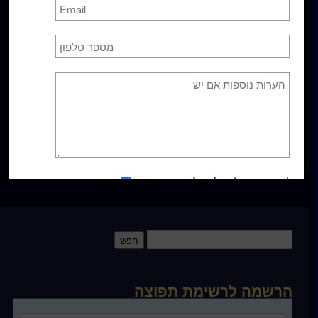
שימוש פרטי או מסחרי כלשהו. אין להפיץ, להעתיק או
לשכפל את הנ"ל ללא הסכמה בכתב מראש מ"קורס
בניסים – ישראל ®"
קטגוריה :
שיעורים יומיים
*אני מסכימ/ה לקבלת עדכונים
כן
הרשמה לרשימת תפוצה