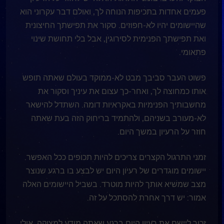
פעמים אחדות בתכיפות הנוחה לך, ואולם דבר עקרוני הוא
שהיישומים יהיו לא-חפוזים. סקור את תפישתך החיצונית
ואת תפישתך הפנימית לסירוגין, אבל בלי תחושת שינוי
פתאומי.
פשוט העבר סביבך מבט לא-ממוקד בעולם שאתה תופש
אותו כמחוצה לך, ואחר-כך עצום את עיניך וסקור את
מחשבותיך הפנימיות באקראיות דומה. השתדל להישאר
לא-מעורב בשניהם, ולהתמיד בריחוק הזה בעת שאתה
חוזר על הרעיון במשך היום.
זמני התרגול הקצרים צריכים להיות תכופים ככל האפשר.
יישומים מוגדרים של רעיון היום יש לבצע בו ברגע שנוצר
מצב שמשׁיא אותך להיות מוטרד. בשביל היישומים האלה
אמור: יש דרך אחרת להסתכל על זה.
זכור ליישם את רעיון היום ברגע שאתה מודע למצוקה. אולי