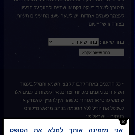
תצטרך לשבת בשקט דקה או שתיים ולחזור על הרעיון
לעצמך פעמים אחדות. יש לשער שעצימת עיניים תעזור
בצורה זו של יישום.
בחר שיעור:
* כל התכנים באתר לרבות קבצי השמע והמלל בעמוד
השיעורים, מוגנים בזכויות יוצרים. אין לעשות בתכנים אלו
שימוש פרטי או מסחרי כלשהו. אין להפיץ, להעתיק או
לשכפל את הנ"ל ללא הסכמה בכתב מראש מ"קורס
בניסים – ישראל ®"
אני מזמינה אותך למלא את הטופס