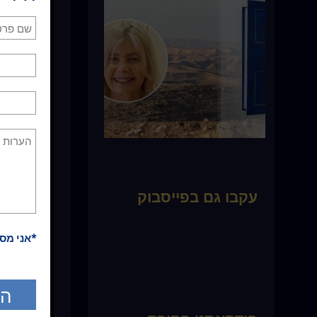
מחמש דקות,
את עצמך מוכ
את התרגילים
עולמך הפנימ
את רעיון הי
הזה כפי שאנ
עקבו גם בפייסבוק
*אני מס
* כל התכנים
כלשהו. אין