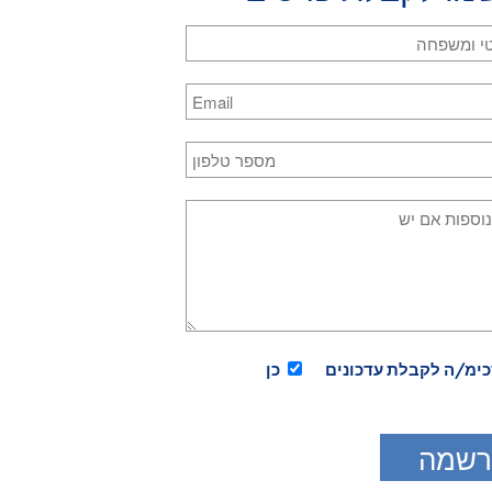
 אם תרגיש שהתרגיל מרגיע אותך. כדי להקל על האפשרות הזאת בחר
ן למדי.
 האלה יש לבצע גם במשך היום, לעיתים קרובות ככל האפשר. היישומי
י או עולמך החיצוני. אין זה משנה באיזה מהם אתה בוחר.
ום יש גם ליישם באופן מיידי לכל מצב שעלול להעיק עליך. ישם את ה
י רואה אותו.
בחר שיעור:
כימ/ה לקבלת עדכונים
כן
 באתר לרבות קבצי השמע והמלל בעמוד השיעורים, מוגנים בזכויות יו
 להפיץ, להעתיק או לשכפל את הנ"ל ללא הסכמה בכתב מראש מ"קורס 