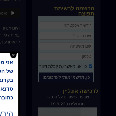
הרשמה לרשימת
נגן
תפוצה
00:00
אודיו
היום אנחנו 
באותה קלות 
לראותו עוד.
רעיון היום,
אני מ
כשונים, תרג
כן
, אני מאשר/ת קבלת דיוור
היום השתדל
של הקו
בקרוב 
ושוב נתחיל 
סדנאו
לרכישה אונליין
אחר-כך עצום
לעיתים קרוב
ספר קורס בניסים
שבעה שיעורים על הנפש.
כתובת 
מתחילים ב19.9.23
מומלץ להקדי
הירש