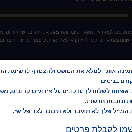
ממשיכים לפתח את נושא הסיבה והתוצאה. אינך קורבנו של העולם שא
שהמצאת אותו. תוכל לראותו או לא לראותו, כרצונך. כל עוד תרצה בו,
 כמו הרעיונות הקודמים לו, מתיישם לעולמך הפנימי ולעולמך החיצוני
זמינה אותך למלא את הטופס ולהצטרף לרשימת הת
ילי היום יכללו שוב שני שלבים, אחד שעניינו העולם שאתה רואה מחוץ
 להחדיר את המחשבה ששניהם נמצאים בדמיונך שלך.
רס בניסים.
אשמח לשלוח לך עדכונים על אירועים קרובים, מפ
את תרגולי הבוקר והערב בחזרה על רעיון היום פעמיים או שלוש תוך
ת וכתבות חדשות.
 את עיניך והתבונן בעולמך הפנימי. השתדל להתייחס אל השניים באופן
ות כפי שתרצה, תוך התבוננות בדימויים שדמיונך מביא למודעותך.
המייל שלך לא תועבר ולא תימכר לצד שלישי.
ש שלוש עד חמש דקות לשני פרקי התרגול הארוכים, ומכל מקום לא 
מו לקבלת פרטים