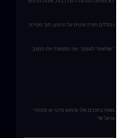
 בזמן שבו לא צפויות הסחות-דעת רבות, ואתה מרגיש
ם הקצרים כוללים חזרה איטית על הרעיון, תוך סקירת
רעיון על-ידי כך שתאמר לעצמך: אני המצאתי את המצב
צרים. אין לעשות בתכנים אלו שימוש פרטי או מסחרי
בניסים – ישראל ®"