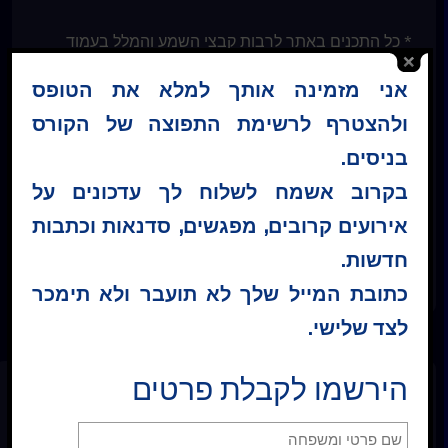
* כל התכנים באתר לרבות קבצי השמע והמלל בעמוד
השיעורים, מוגנים בזכויות יוצרים. אין לעשות בתכנים אלו
אני מזמינה אותך למלא את הטופס
שימוש פרטי או מסחרי כלשהו. אין להפיץ, להעתיק או
ולהצטרף לרשימת התפוצה של הקורס
לשכפל את הנ"ל ללא הסכמה בכתב מראש מ"קורס
בניסים – ישראל ®"
בניסים.
בקרוב אשמח לשלוח לך עדכונים על
אירועים קרובים, מפגשים, סדנאות וכתבות
קטגוריה :
שיעורים יומיים
חדשות.
כתובת המייל שלך לא תועבר ולא תימכר
לצד שלישי.
הירשמו לקבלת פרטים