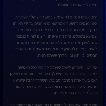
נראה לעין אפילו במעומעם.
היום אנחנו מנסים להשתמש בסוג חדש של "השלכה".
איננו מנסים להיפטר ממה שאיננו אוהבים על-ידי ראייתו
בחוץ. במקום זה אנחנו מנסים לראות בעולם את מה
שנמצא בשכלינו, ואת מה שאנחנו רוצים לזהות כנמצא
שם. לפיכך אנחנו משתדלים להתחבר עם מה שאנחנו
רואים, במקום להחזיק אותו מופרד מאיתנו. זהו ההבדל
הבסיסי בין חזון ובין הדרך שאתה רואה.
את רעיון היום יש ליישם לעיתים קרובות ככל האפשר
במשך היום. בכל פעם שיש לך רגע פנאי, חזור עליו לעצמך
לאט בעוד אתה מסתכל סביבך, והשתדל להבין שהרעיון
מתאים לכל דבר שאתה רואה עכשיו, או שיכולת לראות
עכשיו אילו היה בטווח ראייתך.
חזון אמיתי אינו מוגבל למושגים כמו "קרוב" או "רחוק". כדי