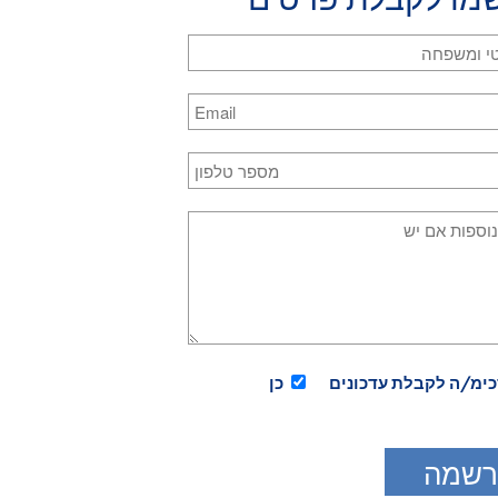
ולחן הזה באופן שונה", אתה מתחייב לראות. אין זו התחייבות בלעדי
ר ולא פחות.
כול לרכוש חזון מן השולחן ההוא בלבד, אם תסלק ממנו את כל מושגי
משהו יפה ונקי שאין ערוך לו, מלא אושר ותקווה. מתחת לכל מושגיך ע
היקום כולו.
תמש בשולחן כנושא ליישום רעיון היום אתה בעצם מבקש לראות את ת
בזמני התרגול. ואתה מתחייב לאפשר לתכליתו של כל אחד מהם להתג
ום שישה זמני תרגול בני שתי דקות כל אחד, שבהם עליך לומר תחילה א
לבחור את הנושאים באופן אקראי, אלא אף להתייחס לכל אחד מהם בכנות
ולם במה שנוגע לתרומתם לראייתך.
כימ/ה לקבלת עדכונים
כן
יישומים לכלול את שם החפץ שצד את מבטך במקרה, ועליך להשהות עלי
ן שונה. יש לבצע כל ישום ויישום לאט, ובאופן מעמיק עד כמה שאפ