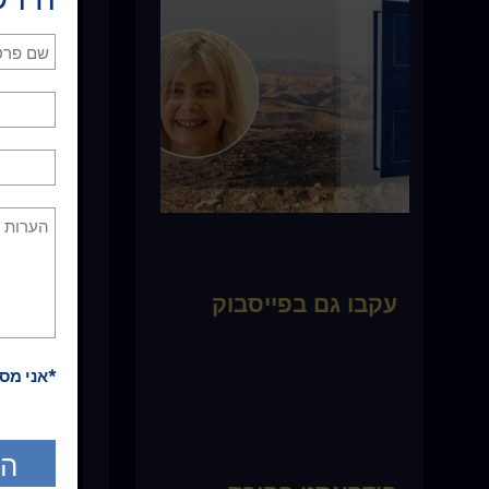
לראות את הש
אחר, לא יות
למעשה אתה י
להראות לך; 
חלק יחד עם 
בכך שאתה מש
שתשתמש בו 
יהיו לנו הי
עקבו גם בפייסבוק
צריך לא רק 
השווה של כ
*אני מס
כרגיל, על ה
______ באופ