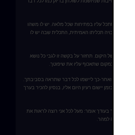
ת. זוהי התחייבות שמיושמת לשולחן בדיוק כמו לכל דבר
ך שלך ותסתכל עליו בפתיחות שׂכל מלאה. יש לו משהו
ל אודותיו חבויה תכליתו האמיתית, התכלית שבה יש לו
כליתו של היקום. תחזור על בקשה זו לגבי כל נושא
לות לך, במקום שתאכוף עליו את שיפוטך.
ת רעיון היום ואחר-כך ליישמו לכל דבר שתראה בסביבתך.
 שווה בזמן יישום רעיון היום אליו, בנסיון להכיר בערך
ו את עיניך בעודך אומר: מעל לכל אני רוצה לראות את
שר. אין מה למהר.