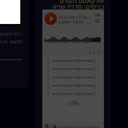
פודקאסט הקורס
בניסים: סדרה שניה
* כל התכנים
כלשהו. אין