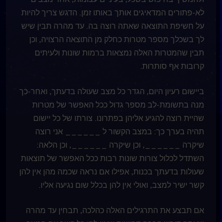
לא-פתורים המדאיגים אותך באותו זמן. הדגש צריך להיות
על חשיפת התוצאה שאתה רוצה בה. עד מהרה תבין שיש
לך בשכלך מספר מטרות כחלק מן התוצאה הרצויה, וכן
תבין שהמטרות האלה נמצאות ברמות שונות ולעיתים
קרובות אף סותרות.
ביישום רעיון היום, הגדר כל מצב שעולה בדעתך, ואחר-כך
מנה בתשומת-לב מספר גדול ככל האפשר של מטרות
שהיית רוצה להגיע אליהן בפתרונו. צורתו של כל יישום
תהיה בערך כך: במצב הקשור ל ______ אני רוצה
שיקרה ______, וכן שיקרה ______, וכן הלאה:
השתדל לכלול צורות שונות רבות ככל האפשר של תוצאות
שעולות בדעתך בכנות, אפילו אם נראה שכמה מהן אין להן
קשר ישיר למצב, ואולי אין להן בכלל שום נגיעה אליו.
אם תבצע את התרגילים האלה כהלכה, תבחין עד מהרה