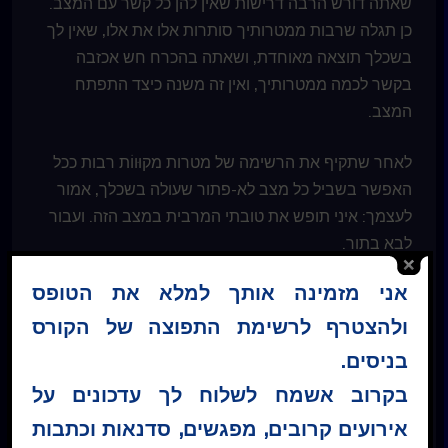
שאתה דורש הרבה דרישות שאין להן כל קשר עם המצב.
כן תגלה שרבות ממטרותיך סותרות אלו את אלו, שאין לך
בשכלך תוצאה מאוחדת, ושאתה בהכרח חש אכזבה
בקשר לכמה ממטרותיך, ואין זה משנה כיצד התפתח
המצב.
לאחר שתקיף את הרשימה של מטרות מקוּווֹת רבות ככל
האפשר בשביל כל מצב לא-פתור שעולה בשכלך, אמור
לעצמך: איני תופש את טובתי המרבית במצב הזה. ועבור
לבא בתור.
אני מזמינה אותך למלא את הטופס
בחר שיעור:
ולהצטרף לרשימת התפוצה של הקורס
בניסים.
בקרוב אשמח לשלוח לך עדכונים על
אירועים קרובים, מפגשים, סדנאות וכתבות
* כל התכנים באתר לרבות קבצי השמע והמלל בעמוד