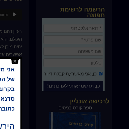
הרשמה לרשימת
נגן
תפוצה
00:00
אודיו
רעיון היום
העולם, הוא
יהיה מוכן ל
אפשרית אז?
אני מ
מדמיון-תעתו
כן
, אני מאשר/ת קבלת דיוור
משמח? יצרת 
של הקו
בקרוב 
הסתכל על ה
סדנאו
לרכישה אונליין
מגוף אחד לג
צורה של נקמ
ספר קורס בניסים
כתובת 
הירש