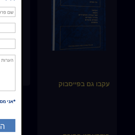
* כל התכנים
כלשהו. אין
עקבו גם בפייסבוק
*אני מס