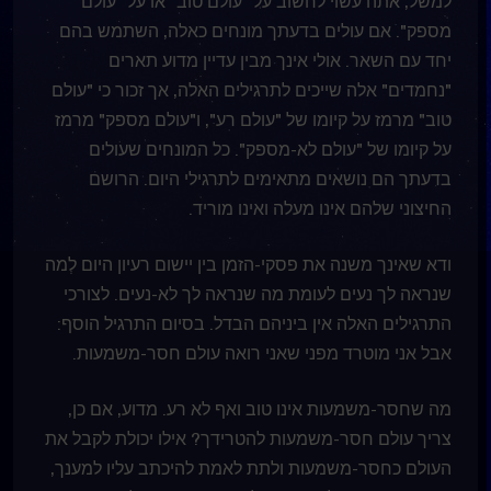
למשל, אתה עשוי לחשוב על "עולם טוב" או על "עולם
מספק". אם עולים בדעתך מונחים כאלה, השתמש בהם
יחד עם השאר. אולי אינך מבין עדיין מדוע תארים
"נחמדים" אלה שייכים לתרגילים האלה, אך זכור כי "עולם
טוב" מרמז על קיומו של "עולם רע", ו"עולם מספק" מרמז
על קיומו של "עולם לא-מספק". כל המונחים שעולים
בדעתך הם נושאים מתאימים לתרגילי היום. הרושם
החיצוני שלהם אינו מעלה ואינו מוריד.
ודא שאינך משנה את פסקי-הזמן בין יישום רעיון היום לְמה
שנראה לך נעים לעומת מה שנראה לך לא-נעים. לצורכי
התרגילים האלה אין ביניהם הבדל. בסיום התרגיל הוסף:
אבל אני מוטרד מפני שאני רואה עולם חסר-משמעות.
מה שחסר-משמעות אינו טוב ואף לא רע. מדוע, אם כן,
צריך עולם חסר-משמעות להטרידך? אילו יכולת לקבל את
העולם כחסר-משמעות ולתת לאמת להיכתב עליו למענך,