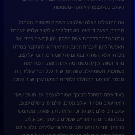
העולם כשלעצמו הוא חסר-משמעות.
את התרגילים האלה יש לבצע בעיניים פקוחות. הסתכל
סביבך, הפעם די לאט. השתדל להגיע לקצב שלפיו העברת
מבטך מדבר לדבר תיעשה בפסקי-זמן קבועים למדי. אל
תאפשר לזמן העברת המבט להתארך או להתקצר במידה
ניכרת, אלא השתדל במקום זה לשמור כל הזמן על קצב
מדוד ושווה. אין זה משנה מה אתה רואה. תלמד זאת
כשתעניק תשומת-לב שווה וזמן שווה לכל דבר שעליו ינוח
מבטך. זהו צעד התחלתי בלמידת הענקת ערך שווה לכולם.
בעוד אתה מסתכל סביבך, אמור לעצמך: אני חושב שאני
רואה עולם מפחיד, עולם מסוכן, עולם עויין, עולם עצוב,
עולם רע, עולם משוגע, וכך הלאה, תוך שאתה משתמש
בכל המונחים התיאוריים שעולים בדעתך. אם עולים
בדעתך יותר מונחים חיוביים מאשר שליליים, כלול אותם.