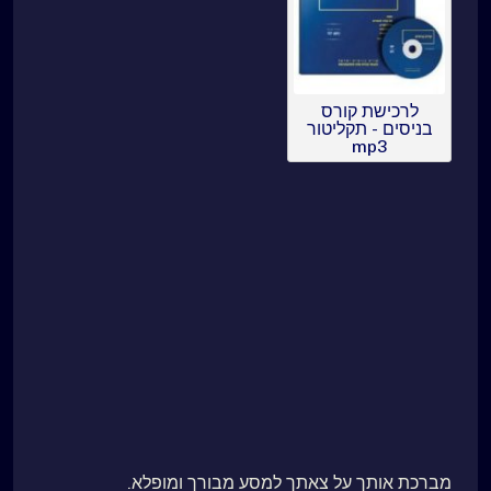
לרכישת קורס
בניסים - תקליטור
mp3
מברכת אותך על צאתך למסע מבורך ומופלא.