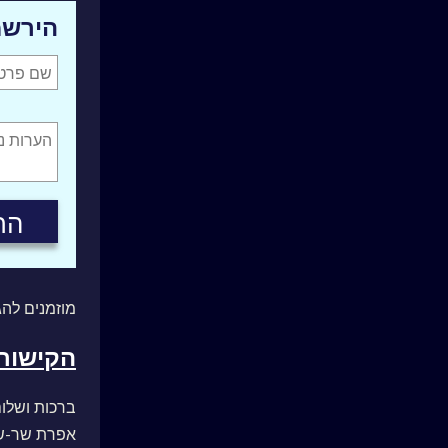
הירשמ
מוזמנים להג
הקישור 
ברכות ושלום
אפרת שר-ש