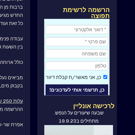
ברבות מן ה
הרשמה לרשימת
תפוצה
החדש מגיע מ
כל זאת ועו
עבודה פנימי
בין השעות 10:00 ל-17:00
כולל ארוחה 
כן
, אני מאשר/ת קבלת דיוור
מביאים נעלי
בקבוק מים, 
עלות 250 ש"ח
לרכישה אונליין
ההרשמה מ
ספר קורס בניסים
שבעה שיעורים על הנפש.
מתחילים ב19.9.23
אפרת שר-ש