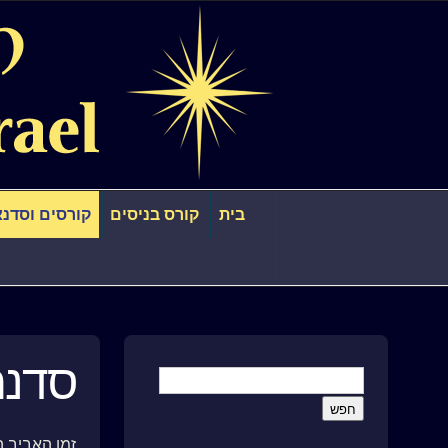
בית
קורס בניסים
קורסים וסדנא
סדנת ח
זמן האביב ה