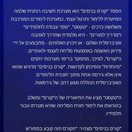
הספר "קורס בניסים" הוא מערכת חשיבה רוחנית שלמה
המיועדת ללימוד ותרגול עצמי, כמערכת לימודים המורכבת
משלושה כרכים - "טקסט", "ספר עבודה לתלמידים"
ו"מדריך למורים" - היא מלמדת שהדרך לאהבה
אוניברסלית ושלום - או זיכרון האלוהים - מתבצעים על ידי
פירוק האשמה באמצעות סליחה לעצמי ולאחרים.
ה"קורס", לפיכך, מתמקד בריפוי מערכות יחסים
"מיוחדות" והפיכתן לקדושות. "קורס בניסים" מדגיש שהוא
אינו אלא גירסה אחת מתוך תוכנית הלימודים
האוניברסלית הכוללת מגוון רחב של גירסאות.
ה"טקסט" מציג את התיאוריה של ה"קורס" ומשלב
בהוראתו את לימוד חווית הסליחה שהיא מטרתו עבור
תלמידיו.
"קורס בניסים" מצהיר: "הקורס הזה קובע במפורש