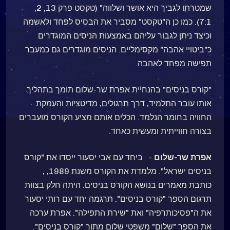
שמטרתו לגביך היא אושר ושלווה" (טקסט פרק 13, 2,
7:1). כמו כן ה"טקסט" מסביר את הבסיס לפחד ולאשמה
וכיצד ניתן לגבור עליהם באמצעות הניסים המוגדרים
כ"ביטויי אהבה" מקסימליים. הניסים מוגדרים גם כמעבר
תפישה מפחד לאהבה.
"קורס בניסים" בהנחיית אפרת שר-שלום תומך בתהליך
אותו עובר התלמיד, דרך תרגולים, מדיטציות והעמקת
החוויה בחומר הנלמד. הכלים אותם מציע הקורס מועברים
בצורה חווייתית ומעשית כאחד.
אפרת שר-שלום
- ביחד עם אבי יסעור ייסדו את "קורס
בניסים ישראל". מלמדת את הקורס משנת 1989, ,
כותבת מאמרים בנושא הקורס בניסים. היתה חלק בצוות
תרגום הספר "קורס בניסים". תרגמה יחד עם רותי יסעור
את ה"פסיכותרפיה" ואת "שירת התפילה". אפרת ערכה
את הספר "שלום" משפטי שלום מתוך "קורס בניסים".