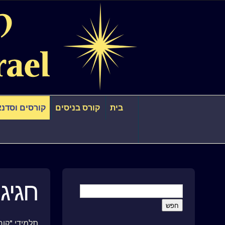
בית
קורס בניסים
קורסים וסדנא
חגיגת ניס
תלמידי "קור