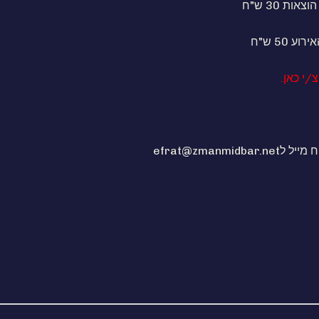
אות 30 ש"ח
ע 50 ש"ח
/י כאן
.
efrat@zmanmidba