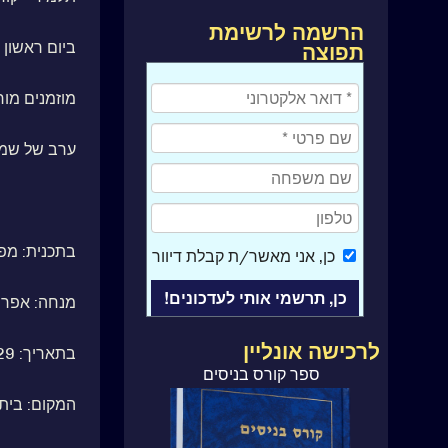
הרשמה לרשימת
תפוצה
ביום ראשון ה29 באוקטובר 2017 חוגגים את ההתחלה 
מוזמנים מור
ערב של שמח
בתכנית: מפ
כן
, אני מאשר/ת קבלת דיוור
מנחה: אפר
לרכישה אונליין
בתאריך: 29 באוקטובר 2017
ספר קורס בניסים
המקום: בית דניא