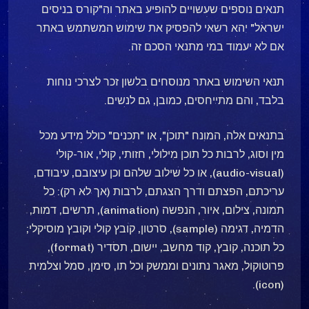
תנאים נוספים שעשויים להופיע באתר וה"קורס בניסים
ישראל" יהא רשאי להפסיק את שימוש המשתמש באתר
אם לא יעמוד במי מתנאי הסכם זה.
תנאי השימוש באתר מנוסחים בלשון זכר לצרכי נוחות
בלבד, והם מתייחסים, כמובן, גם לנשים.
בתנאים אלה, המונח "תוכן", או "תכנים" כולל מידע מכל
מין וסוג, לרבות כל תוכן מילולי, חזותי, קולי, אור-קולי
(audio-visual), או כל שילוב שלהם וכן עיצובם, עיבודם,
עריכתם, הפצתם ודרך הצגתם, לרבות (אך לא רק): כל
תמונה, צילום, איור, הנפשה (animation), תרשים, דמות,
הדמיה, דגימה (sample), סרטון, קובץ קולי וקובץ מוסיקלי;
כל תוכנה, קובץ, קוד מחשב, יישום, תסדיר (format),
פרוטוקול, מאגר נתונים וממשק וכל תו, סימן, סמל וצלמית
(icon).