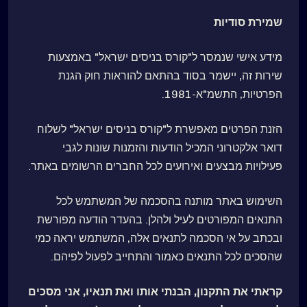
שמירת סודיות
מידע אישי שנמסר ל"קורס בניסים ישראל" באמצעות
שירות זה, יישמר בסוד בהתאם להוראות חוק הגנת
הפרטיות, התשמ"א-‏1981.
הזנת הפרטים מאפשרת ל"קורס בניסים ישראל" לשלוח
דואר אלקטרוני המכיל הודעות והזמנות שונות לגבי
פעילויות מבצעים ואירועים לכל החברים הרשומים באתר.
השימוש באתר מותנה בהסכמה של המשתמש לכל
התנאים המפורטים לעיל ולהלן. בהעדר הודעה מפורשת
ובכתב על אי הסכמה לתנאים אלה, המשתמש יראה כמי
שהסכים לכל התנאים כאמור והתחייב לפעול לפיהם.
קראתי את התקנון, הבנתי אותו ואת תנאיו, אני מסכים